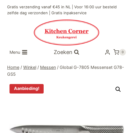
Doorgaan
Gratis verzending vanaf €45 in NL | Voor 16:00 uur besteld
naar
zelfde dag verzonden | Gratis inpakservice
inhoud
Zoeken
Menu
0
Home
/
Winkel
/
Messen
/
Global G-7805 Messenset G78-
GS5
Aanbieding!