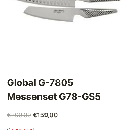
Global G-7805
Messenset G78-GS5
Oorspronkelijke
Huidige
€
209,00
€
159,00
prijs
prijs
Op voorraad