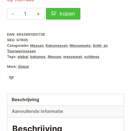
was:
is:
Global
kopen
€209,00.
€159,00.
G-
7805
EAN:
4943691001726
Messenset
SKU:
G7805
G78-
Categorieën:
Messen
,
Koksmessen
,
Messensets
,
Schil- en
GS5
Tourneermessen
Tags:
global
,
koksmes
,
Messen
,
messenset
,
schilmes
aantal
Merk:
Global
Beschrijving
Aanvullende informatie
Beschrijving