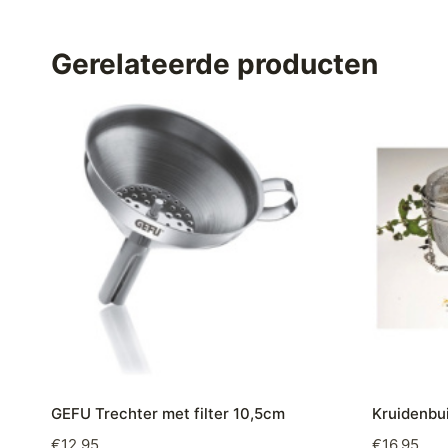
Gerelateerde producten
GEFU Trechter met filter 10,5cm
Kruidenbui
€
12,95
€
16,95