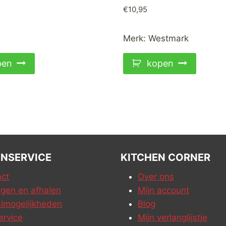
€
10,95
i
Merk:
Westmark
pen
kopen
NSERVICE
KITCHEN CORNER
ct
Over ons
gen en afhalen
Mijn account
lmogelijkheden
Blog
ervice
Mijn verlanglijstje