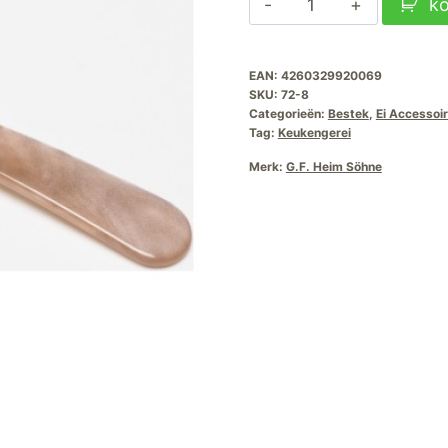
k
Söhne
Eierlepel-
EAN:
4260329920069
Beige
SKU:
72-8
aantal
Categorieën:
Bestek
,
Ei Accessoi
Tag:
Keukengerei
Merk:
G.F. Heim Söhne