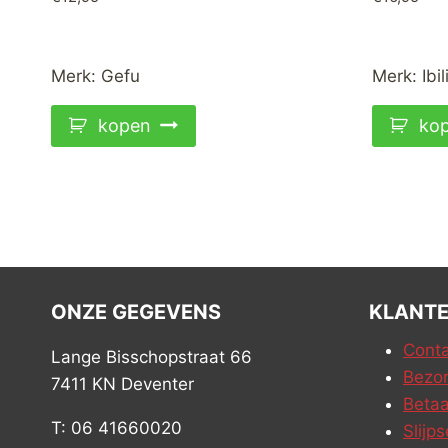
Merk:
Gefu
Merk:
Ibil
kopen
ko
ONZE GEGEVENS
KLANTE
Conta
Lange Bisschopstraat 66
Bezor
7411 KN Deventer
Betaa
T: 06 41660020
Slijps