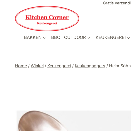
Doorgaan
Gratis verzendi
naar
inhoud
BAKKEN
BBQ | OUTDOOR
KEUKENGEREI
Home
/
Winkel
/
Keukengerei
/
Keukengadgets
/
Heim Söhne