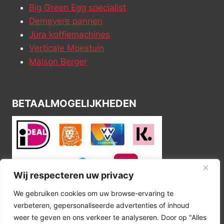
Big Green Egg specialist
Demeyere pannen
Jura koffiemachines
Verticale Moestuin
Maison Berger
BETAALMOGELIJKHEDEN
Wij respecteren uw privacy
We gebruiken cookies om uw browse-ervaring te
verbeteren, gepersonaliseerde advertenties of inhoud
weer te geven en ons verkeer te analyseren. Door op "Alles