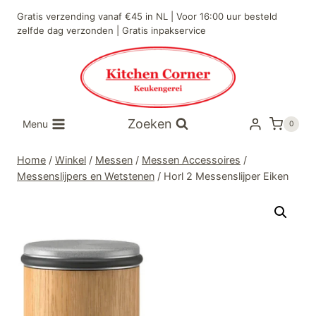
Doorgaan
Gratis verzending vanaf €45 in NL | Voor 16:00 uur besteld
naar
zelfde dag verzonden | Gratis inpakservice
inhoud
Zoeken
Menu
0
Home
/
Winkel
/
Messen
/
Messen Accessoires
/
Messenslijpers en Wetstenen
/
Horl 2 Messenslijper Eiken