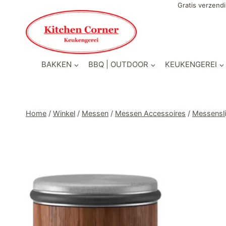
Doorgaan
Gratis verzendi
naar
inhoud
BAKKEN
BBQ | OUTDOOR
KEUKENGEREI
Home
/
Winkel
/
Messen
/
Messen Accessoires
/
Messensli