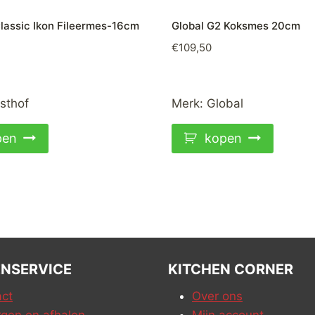
lassic Ikon Fileermes-16cm
Global G2 Koksmes 20cm
€
109,50
sthof
Merk:
Global
pen
kopen
NSERVICE
KITCHEN CORNER
ct
Over ons
gen en afhalen
Mijn account