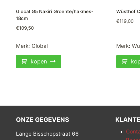
Global G5 Nakiri Groente/hakmes-
Wüsthof C
18cm
€
119,00
€
109,50
Merk:
Global
Merk:
Wu
kopen
ko
ONZE GEGEVENS
KLANTE
Conta
Lange Bisschopstraat 66
Bezor