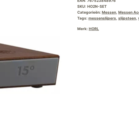
EAN:
767523848976
SKU:
HO2N-SET
Categorieën:
Messen
,
Messen Ac
Tags:
messenslijpers
,
slijpsteen
,
Merk:
HORL