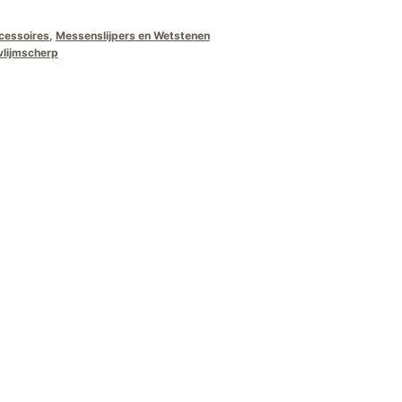
cessoires
,
Messenslijpers en Wetstenen
vlijmscherp