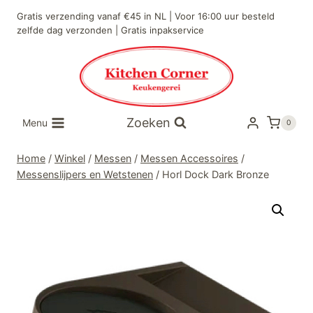
Doorgaan
Gratis verzending vanaf €45 in NL | Voor 16:00 uur besteld
naar
zelfde dag verzonden | Gratis inpakservice
inhoud
Zoeken
Menu
0
Home
/
Winkel
/
Messen
/
Messen Accessoires
/
Messenslijpers en Wetstenen
/
Horl Dock Dark Bronze