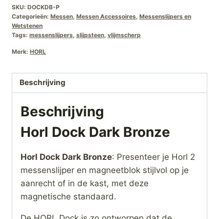
SKU:
DOCKDB-P
Categorieën:
Messen
,
Messen Accessoires
,
Messenslijpers en
Wetstenen
Tags:
messenslijpers
,
slijpsteen
,
vlijmscherp
Merk:
HORL
Beschrijving
Beschrijving
Horl Dock Dark Bronze
Horl Dock Dark Bronze
: Presenteer je Horl 2
messenslijper en magneetblok stijlvol op je
aanrecht of in de kast, met deze
magnetische standaard.
De HORL Dock is zo ontworpen dat de