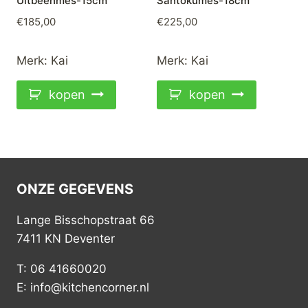
Uitbeenmes-15cm
Santokumes-18cm
€
185,00
€
225,00
Merk:
Kai
Merk:
Kai
kopen
kopen
ONZE GEGEVENS
Lange Bisschopstraat 66
7411 KN Deventer
T: 06 41660020
E: info@kitchencorner.nl