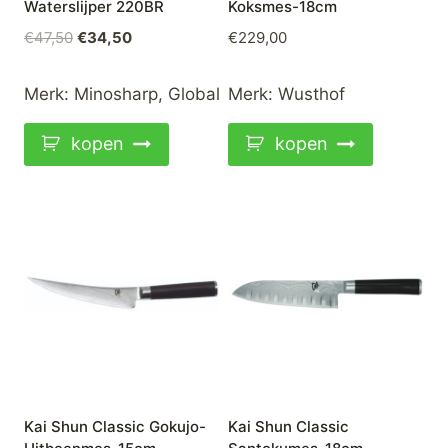
Waterslijper 220BR
Koksmes-18cm
Oorspronkelijke
Huidige
€
47,50
€
34,50
€
229,00
prijs
prijs
was:
is:
Merk:
Minosharp
,
Global
Merk:
Wusthof
€47,50.
€34,50.
kopen
kopen
Kai Shun Classic Gokujo-
Kai Shun Classic