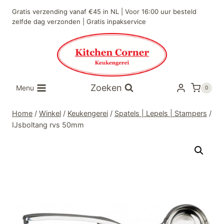
Doorgaan
Gratis verzending vanaf €45 in NL | Voor 16:00 uur besteld
naar
zelfde dag verzonden | Gratis inpakservice
inhoud
Zoeken
Menu
0
Home
/
Winkel
/
Keukengerei
/
Spatels | Lepels | Stampers
/
IJsboltang rvs 50mm