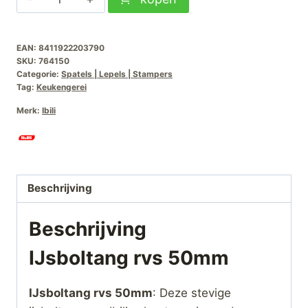
rvs
50mm
EAN:
8411922203790
aantal
SKU:
764150
Categorie:
Spatels | Lepels | Stampers
Tag:
Keukengerei
Merk:
Ibili
Beschrijving
Beschrijving
IJsboltang rvs 50mm
IJsboltang rvs 50mm
: Deze stevige