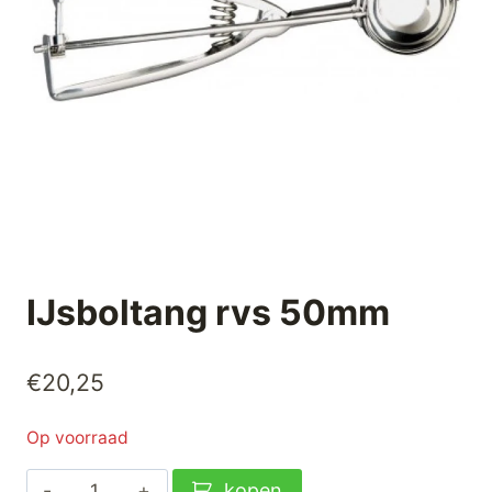
IJsboltang rvs 50mm
€
20,25
Op voorraad
IJsboltang
kopen