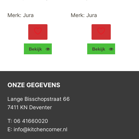
prijs
prijs
was:
is:
Merk:
Jura
Merk:
Jura
€1.349,00.
€1.099,00.
Bekijk
Bekijk
ONZE GEGEVENS
Lange Bisschopstraat 66
7411 KN Deventer
T: 06 41660020
E: info@kitchencorner.nl