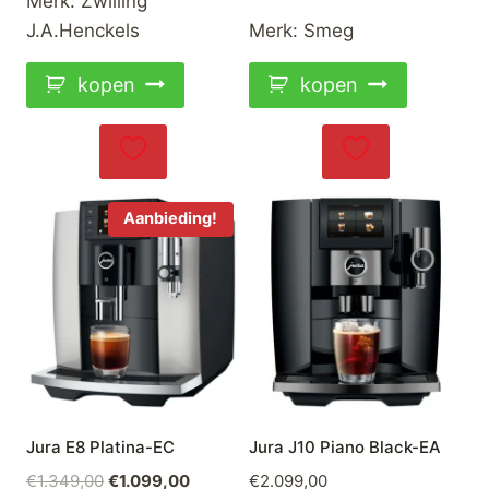
Merk:
Zwilling
J.A.Henckels
Merk:
Smeg
kopen
kopen
Aanbieding!
Jura E8 Platina-EC
Jura J10 Piano Black-EA
Oorspronkelijke
Huidige
€
1.349,00
€
1.099,00
€
2.099,00