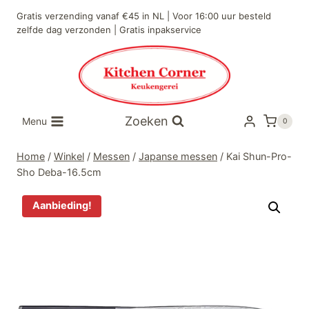
Doorgaan
Gratis verzending vanaf €45 in NL | Voor 16:00 uur besteld
naar
zelfde dag verzonden | Gratis inpakservice
inhoud
Zoeken
Menu
0
Home
/
Winkel
/
Messen
/
Japanse messen
/
Kai Shun-Pro-
Sho Deba-16.5cm
Aanbieding!