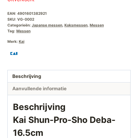
was:
is:
EAN:
4901601382921
€249,00.
€189,00.
SKU:
VG-0002
Categorieën:
Japanse messen
,
Koksmessen
,
Messen
Tag:
Messen
Merk:
Kai
Beschrijving
Aanvullende informatie
Beschrijving
Kai Shun-Pro-Sho Deba-
16.5cm