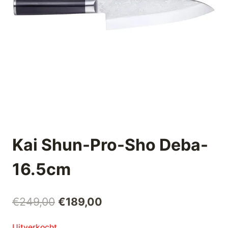
Kai Shun-Pro-Sho Deba-
16.5cm
Oorspronkelijke
Huidige
€
249,00
€
189,00
prijs
prijs
Uitverkocht