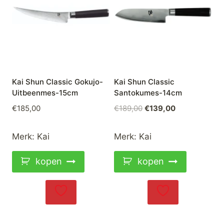
Kai Shun Classic Gokujo-
Kai Shun Classic
Uitbeenmes-15cm
Santokumes-14cm
Oorspronkelijke
Huidige
€
185,00
€
189,00
€
139,00
prijs
prijs
was:
is:
Merk:
Kai
Merk:
Kai
€189,00.
€139,00.
kopen
kopen