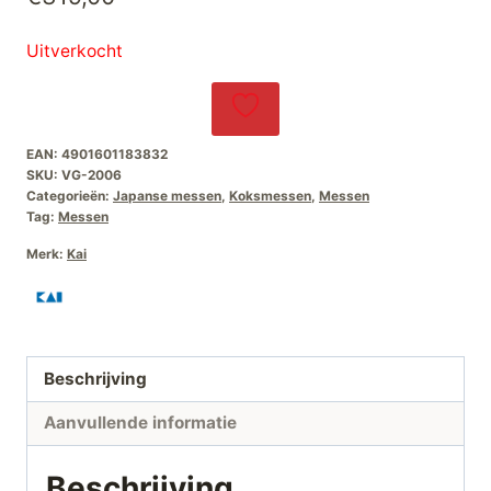
Uitverkocht
EAN:
4901601183832
SKU:
VG-2006
Categorieën:
Japanse messen
,
Koksmessen
,
Messen
Tag:
Messen
Merk:
Kai
Beschrijving
Aanvullende informatie
Beschrijving