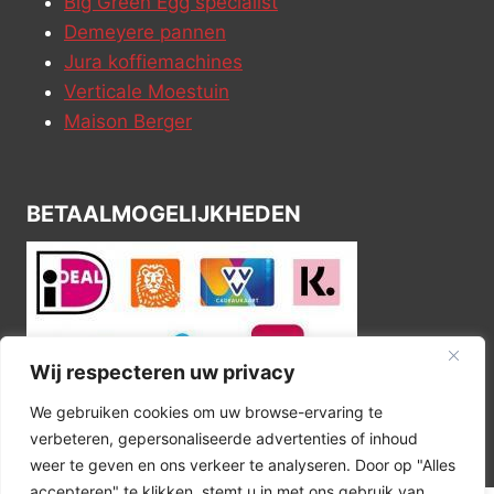
Big Green Egg specialist
Demeyere pannen
Jura koffiemachines
Verticale Moestuin
Maison Berger
BETAALMOGELIJKHEDEN
Wij respecteren uw privacy
We gebruiken cookies om uw browse-ervaring te
verbeteren, gepersonaliseerde advertenties of inhoud
weer te geven en ons verkeer te analyseren. Door op "Alles
accepteren" te klikken, stemt u in met ons gebruik van