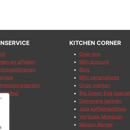
NSERVICE
KITCHEN CORNER
ct
Over ons
gen en afhalen
Mijn account
lmogelijkheden
Blog
ervice
Mijn verlanglijstje
ringsvoorwaarden
Onze merken
cybeleid
Big Green Egg special
ures
Demeyere pannen
Jura koffiemachines
Verticale Moestuin
Maison Berger
s