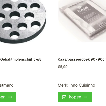
Gehaktmolenschijf 5-ø8
Kaas/passeerdoek 90x90c
€
5,99
stmark
Merk:
Inno Cuisinno
pen
kopen