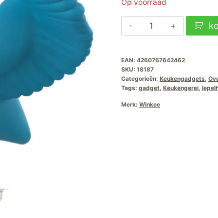
Op voorraad
Kingfisher
k
Steam
Release-
EAN:
4260767642462
Spoon
SKU:
18187
Holder
Categorieën:
Keukengadgets
,
Ove
aantal
Tags:
gadget
,
Keukengerei
,
lepel
Merk:
Winkee