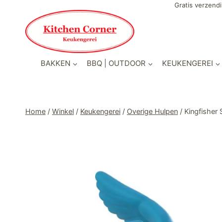
Doorgaan
Gratis verzendi
naar
inhoud
BAKKEN
BBQ | OUTDOOR
KEUKENGEREI
Home
/
Winkel
/
Keukengerei
/
Overige Hulpen
/
Kingfisher