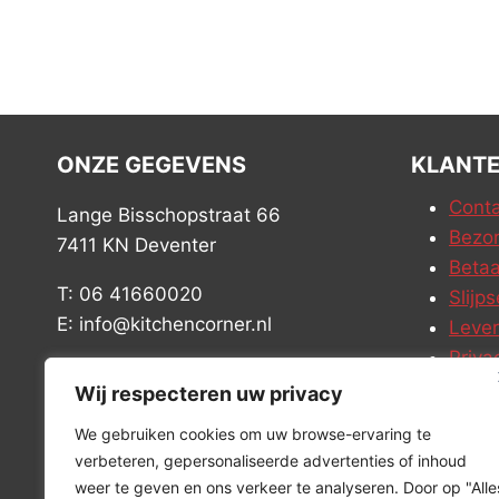
ONZE GEGEVENS
KLANTE
Conta
Lange Bisschopstraat 66
Bezor
7411 KN Deventer
Betaa
T: 06 41660020
Slijps
E: info@kitchencorner.nl
Leve
Priva
KVK: 52779424
Vacat
Wij respecteren uw privacy
BTW: NL001915997B81
We gebruiken cookies om uw browse-ervaring te
verbeteren, gepersonaliseerde advertenties of inhoud
weer te geven en ons verkeer te analyseren. Door op "Alle