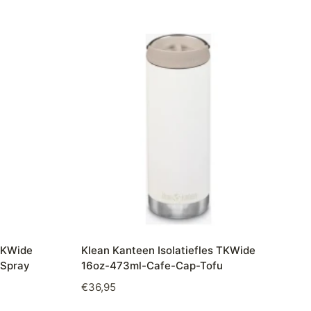
 TKWide
Klean Kanteen Isolatiefles TKWide
aSpray
16oz-473ml-Cafe-Cap-Tofu
€
36,95