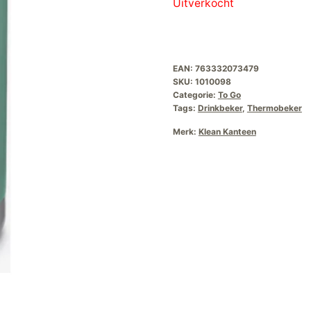
Uitverkocht
EAN:
763332073479
SKU:
1010098
Categorie:
To Go
Tags:
Drinkbeker
,
Thermobeker
Merk:
Klean Kanteen