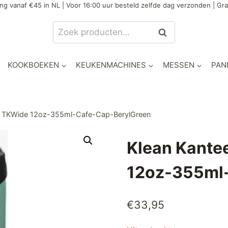
ng vanaf €45 in NL | Voor 16:00 uur besteld zelfde dag verzonden | Gra
Zoeken
Zoeken
naar:
KOOKBOEKEN
KEUKENMACHINES
MESSEN
PAN
les TKWide 12oz-355ml-Cafe-Cap-BerylGreen
Klean Kantee
12oz-355ml
€
33,95