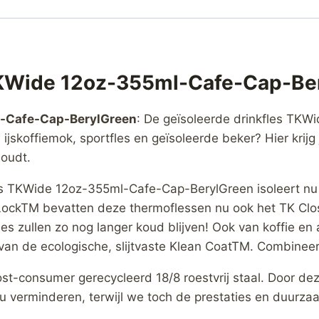
 TKWide 12oz-355ml-Cafe-Cap-Be
l-Cafe-Cap-BerylGreen
: De geïsoleerde drinkfles TKWi
skoffiemok, sportfles en geïsoleerde beker? Hier krijg j
houdt.
les TKWide 12oz-355ml-Cafe-Cap-BerylGreen isoleert nu
ockTM bevatten deze thermoflessen nu ook het TK Clo
es zullen zo nog langer koud blijven! Ook van koffie e
 van de ecologische, slijtvaste Klean CoatTM. Combineer
st-consumer gerecycleerd 18/8 roestvrij staal. Door d
u verminderen, terwijl we toch de prestaties en duurza