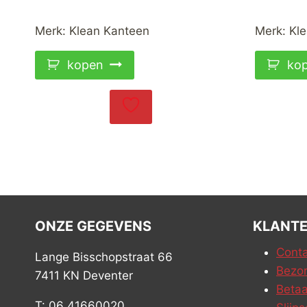
Merk:
Klean Kanteen
Merk:
Kl
kopen
ko
ONZE GEGEVENS
KLANTE
Conta
Lange Bisschopstraat 66
Bezor
7411 KN Deventer
Betaa
T: 06 41660020