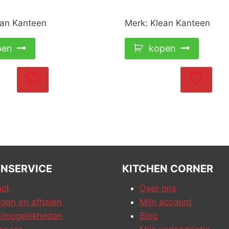
ean Kanteen
Merk:
Klean Kanteen
pen
kopen
NSERVICE
KITCHEN CORNER
ct
Over ons
gen en afhalen
Mijn account
lmogelijkheden
Blog