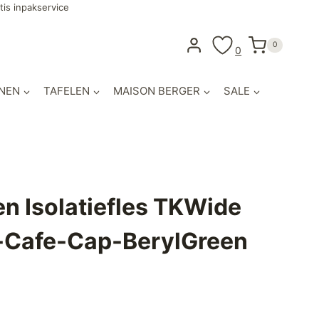
tis inpakservice
0
0
NEN
TAFELEN
MAISON BERGER
SALE
n Isolatiefles TKWide
-Cafe-Cap-BerylGreen