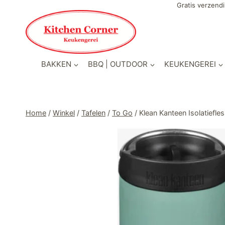
Doorgaan
Gratis verzendi
naar
inhoud
BAKKEN
BBQ | OUTDOOR
KEUKENGEREI
Home
/
Winkel
/
Tafelen
/
To Go
/
Klean Kanteen Isolatief