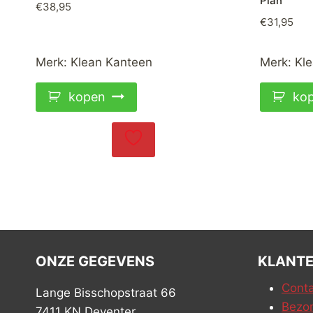
Plan
€
38,95
€
31,95
Merk:
Klean Kanteen
Merk:
Kl
kopen
ko
ONZE GEGEVENS
KLANTE
Conta
Lange Bisschopstraat 66
Bezor
7411 KN Deventer