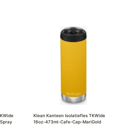
 TKWide
Klean Kanteen Isolatiefles TKWide
aSpray
16oz-473ml-Cafe-Cap-MariGold