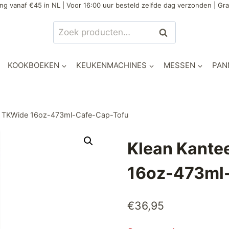
ng vanaf €45 in NL | Voor 16:00 uur besteld zelfde dag verzonden | Gra
Zoeken
Zoeken
naar:
KOOKBOEKEN
KEUKENMACHINES
MESSEN
PAN
les TKWide 16oz-473ml-Cafe-Cap-Tofu
Klean Kantee
16oz-473ml
€
36,95