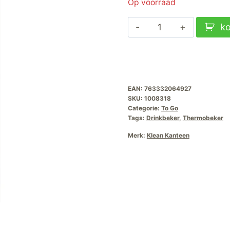
Op voorraad
Klean
k
Kanteen
Isolatiefles
TKWide
16oz-
EAN:
763332064927
473ml-
SKU:
1008318
Cafe-
Categorie:
To Go
Tags:
Drinkbeker
,
Thermobeker
Cap-
Tofu
Merk:
Klean Kanteen
aantal