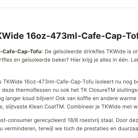
 TKWide 16oz-473ml-Cafe-Cap-To
l-Cafe-Cap-Tofu
: De geïsoleerde drinkfles TKWide is 
fles en geïsoleerde beker? Hier krijg je alles in één. Le
les TKWide 16oz-473ml-Cafe-Cap-Tofu isoleert nu nog 
 deze thermoflessen nu ook het TK ClosureTM sluiting
og langer koud blijven! Ook van koffie en andere warme
he, slijtvaste Klean CoatTM. Combineer je TKWide met wel
st-consumer gerecycleerd 18/8 roestvrij staal. Door d
u verminderen, terwijl we toch de prestaties en duurza