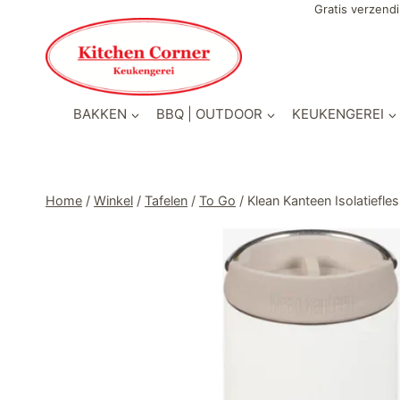
Doorgaan
Gratis verzendi
naar
inhoud
BAKKEN
BBQ | OUTDOOR
KEUKENGEREI
Home
/
Winkel
/
Tafelen
/
To Go
/
Klean Kanteen Isolatief