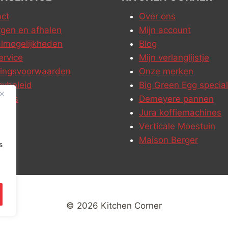
ct
Over ons
gen en afhalen
Mijn account
lmogelijkheden
Blog
ervice
Mijn verlanglijstje
ringsvoorwaarden
Onze merken
cybeleid
Big Green Egg special
ures
Demeyere pannen
Jura koffiemachines
Verticale Moestuin
Maison Berger
s
© 2026 Kitchen Corner