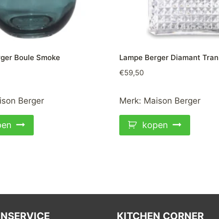
ger Boule Smoke
Lampe Berger Diamant Tran
€
59,50
ison Berger
Merk:
Maison Berger
pen
kopen
NSERVICE
KITCHEN CORNER