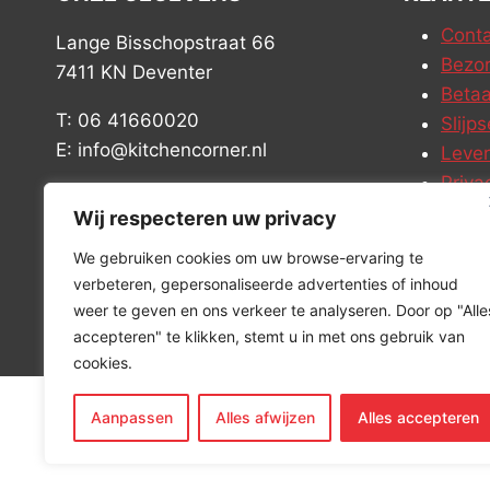
Conta
Lange Bisschopstraat 66
Bezor
7411 KN Deventer
Betaa
T: 06 41660020
Slijps
E: info@kitchencorner.nl
Leve
Priva
KVK: 52779424
Vacat
Wij respecteren uw privacy
BTW: NL001915997B81
We gebruiken cookies om uw browse-ervaring te
verbeteren, gepersonaliseerde advertenties of inhoud
weer te geven en ons verkeer te analyseren. Door op "Alle
accepteren" te klikken, stemt u in met ons gebruik van
cookies.
Aanpassen
Alles afwijzen
Alles accepteren