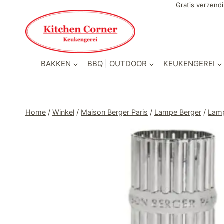
Doorgaan
Gratis verzendi
naar
inhoud
BAKKEN
BBQ | OUTDOOR
KEUKENGEREI
Home
/
Winkel
/
Maison Berger Paris
/
Lampe Berger
/
Lamp