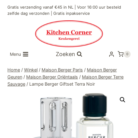
Doorgaan
Gratis verzending vanaf €45 in NL | Voor 16:00 uur besteld
naar
zelfde dag verzonden | Gratis inpakservice
inhoud
Zoeken
Menu
0
Home
/
Winkel
/
Maison Berger Paris
/
Maison Berger
Geuren
/
Maison Berger Oriëntaals
/
Maison Berger Terre
Sauvage
/
Lampe Berger Giftset Terra Noir