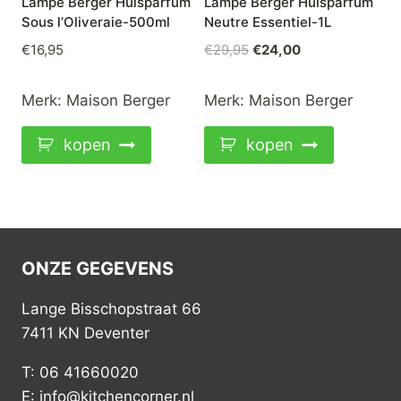
Lampe Berger Huisparfum
Lampe Berger Huisparfum
Sous l’Oliveraie-500ml
Neutre Essentiel-1L
Oorspronkelijke
Huidige
€
16,95
€
29,95
€
24,00
prijs
prijs
was:
is:
Merk:
Maison Berger
Merk:
Maison Berger
€29,95.
€24,00.
kopen
kopen
ONZE GEGEVENS
Lange Bisschopstraat 66
7411 KN Deventer
T: 06 41660020
E: info@kitchencorner.nl