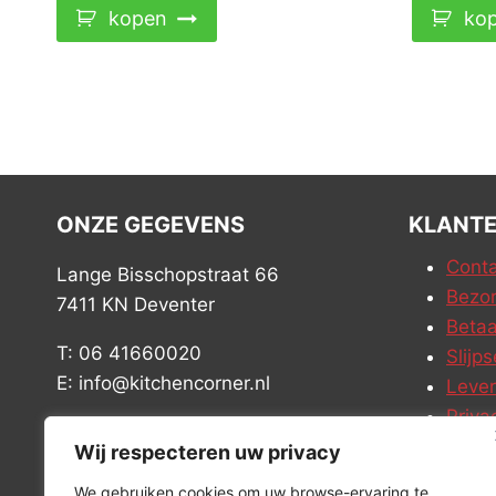
kopen
ko
ONZE GEGEVENS
KLANTE
Conta
Lange Bisschopstraat 66
Bezor
7411 KN Deventer
Betaa
T: 06 41660020
Slijps
E: info@kitchencorner.nl
Leve
Priva
KVK: 52779424
Vacat
Wij respecteren uw privacy
BTW: NL001915997B81
We gebruiken cookies om uw browse-ervaring te