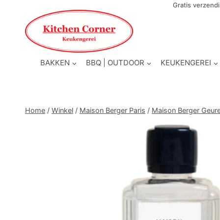
Doorgaan
Gratis verzendi
naar
inhoud
BAKKEN
BBQ | OUTDOOR
KEUKENGEREI
Home
/
Winkel
/
Maison Berger Paris
/
Maison Berger Geur