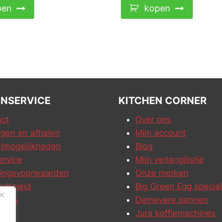
pen
kopen
NSERVICE
KITCHEN CORNER
ct
Over ons
gen en afhalen
Mijn account
lmogelijkheden
Blog
ervice
Mijn verlanglijstje
ringsvoorwaarden
Onze merken
cybeleid
Big Green Egg special
ures
Demeyere pannen
Jura koffiemachines