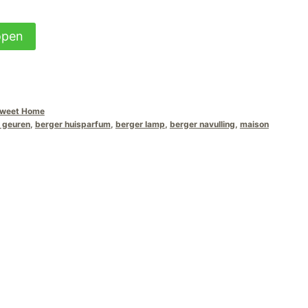
open
Sweet Home
 geuren
,
berger huisparfum
,
berger lamp
,
berger navulling
,
maison