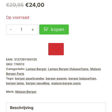
Oorspronkelijke
Huidige
€
29,95
€
24,00
prijs
prijs
Op voorraad
was:
is:
Lampe
kopen
€29,95.
€24,00.
Berger
Huisparfum
Neutre
Essentiel-
EAN:
3127291160125
1L
SKU:
116012
aantal
Categorieën:
Lampe Berger
,
Lampe Berger Huisparfums
,
Maison
Berger Paris
Tags:
berger geurbrander
,
berger geuren
,
berger huisparfum
,
berger lamp
,
berger navulling
,
maison berger paris
Merk:
Maison Berger
Beschrijving