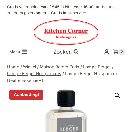
Doorgaan
Gratis verzending vanaf €45 in NL | Voor 16:00 uur besteld
naar
zelfde dag verzonden | Gratis inpakservice
inhoud
Zoeken
Menu
0
Home
/
Winkel
/
Maison Berger Paris
/
Lampe Berger
/
Lampe Berger Huisparfums
/
Lampe Berger Huisparfum
Neutre Essentiel-1L
Aanbieding!