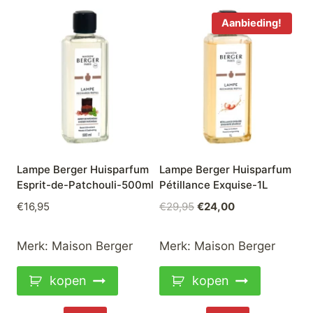
Aanbieding!
Lampe Berger Huisparfum
Lampe Berger Huisparfum
Esprit-de-Patchouli-500ml
Pétillance Exquise-1L
Oorspronkelijke
Huidige
€
16,95
€
29,95
€
24,00
prijs
prijs
was:
is:
Merk:
Maison Berger
Merk:
Maison Berger
€29,95.
€24,00.
kopen
kopen