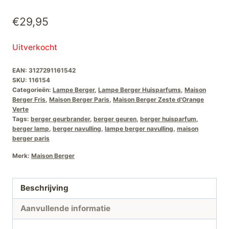
€
29,95
Uitverkocht
EAN:
3127291161542
SKU:
116154
Categorieën:
Lampe Berger
,
Lampe Berger Huisparfums
,
Maison
Berger Fris
,
Maison Berger Paris
,
Maison Berger Zeste d'Orange
Verte
Tags:
berger geurbrander
,
berger geuren
,
berger huisparfum
,
berger lamp
,
berger navulling
,
lampe berger navulling
,
maison
berger paris
Merk:
Maison Berger
Beschrijving
Aanvullende informatie