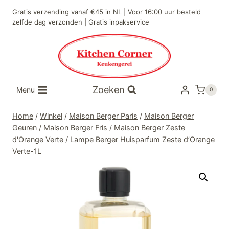
Doorgaan
Gratis verzending vanaf €45 in NL | Voor 16:00 uur besteld
naar
zelfde dag verzonden | Gratis inpakservice
inhoud
Zoeken
Menu
0
Home
/
Winkel
/
Maison Berger Paris
/
Maison Berger
Geuren
/
Maison Berger Fris
/
Maison Berger Zeste
d'Orange Verte
/
Lampe Berger Huisparfum Zeste d’Orange
Verte-1L