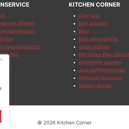
NSERVICE
KITCHEN CORNER
ct
Over ons
gen en afhalen
Mijn account
lmogelijkheden
Blog
ervice
Mijn verlanglijstje
ringsvoorwaarden
Onze merken
cybeleid
Big Green Egg special
ures
Demeyere pannen
Jura koffiemachines
Verticale Moestuin
Maison Berger
s
© 2026 Kitchen Corner