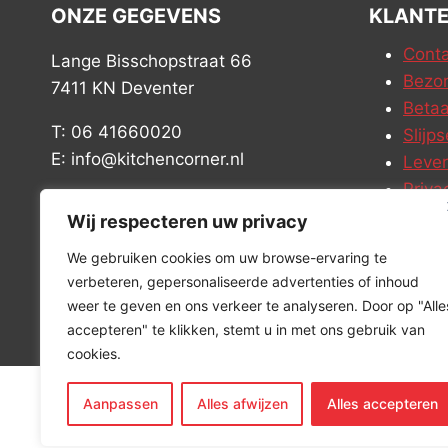
ONZE GEGEVENS
KLANTE
Conta
Lange Bisschopstraat 66
Bezor
7411 KN Deventer
Betaa
T: 06 41660020
Slijps
E: info@kitchencorner.nl
Leve
Priva
KVK: 52779424
Vacat
Wij respecteren uw privacy
BTW: NL001915997B81
We gebruiken cookies om uw browse-ervaring te
verbeteren, gepersonaliseerde advertenties of inhoud
weer te geven en ons verkeer te analyseren. Door op "Alle
accepteren" te klikken, stemt u in met ons gebruik van
cookies.
Aanpassen
Alles afwijzen
Alles accepteren