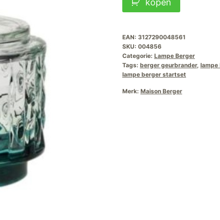
kopen
Berger
Variation
Turquoise
EAN:
3127290048561
SKU:
004856
aantal
Categorie:
Lampe Berger
Tags:
berger geurbrander
,
lampe 
lampe berger startset
Merk:
Maison Berger