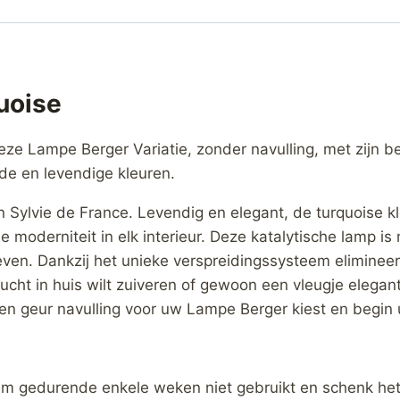
uoise
e Lampe Berger Variatie, zonder navulling, met zijn b
fde en levendige kleuren.
n Sylvie de France. Levendig en elegant, de turquoise 
e moderniteit in elk interieur. Deze katalytische lamp i
even. Dankzij het unieke verspreidingssysteem elimineer
e lucht in huis wilt zuiveren of gewoon een vleugje elega
een geur navulling voor uw Lampe Berger kiest en begin 
em gedurende enkele weken niet gebruikt en schenk het