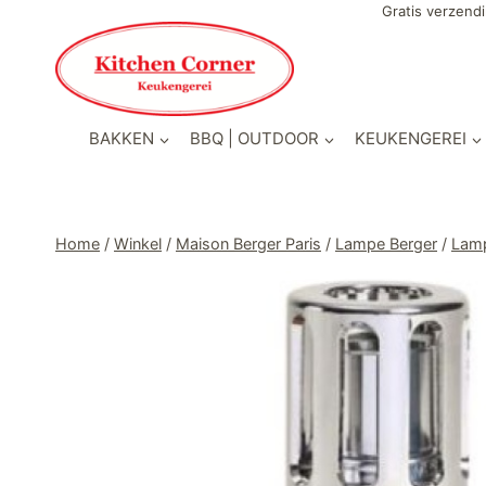
Doorgaan
Gratis verzendi
naar
inhoud
BAKKEN
BBQ | OUTDOOR
KEUKENGEREI
Home
/
Winkel
/
Maison Berger Paris
/
Lampe Berger
/
Lamp