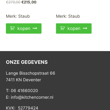
Oorspronkelijke
Huidige
€
279,00
€
215,00
prijs
prijs
prijs
prijs
was:
is:
was:
is:
€219,00.
€169,00.
Merk:
Staub
Merk:
Staub
€279,00.
€215,00.
kopen
kopen
ONZE GEGEVENS
Lange Bisschopstraat 66
7411 KN Deventer
T: 06 41660020
E: info@kitchencorner.nl
KVK: 52779424