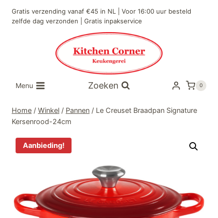
Doorgaan
Gratis verzending vanaf €45 in NL | Voor 16:00 uur besteld
naar
zelfde dag verzonden | Gratis inpakservice
inhoud
Zoeken
Menu
0
Home
/
Winkel
/
Pannen
/
Le Creuset Braadpan Signature
Kersenrood-24cm
Aanbieding!