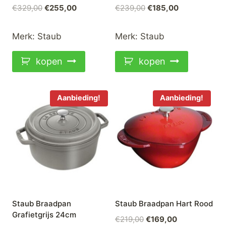
Oorspronkelijke
Huidige
Oorspronkelijke
Huidige
€
329,00
€
255,00
€
239,00
€
185,00
prijs
prijs
prijs
prijs
was:
is:
was:
is:
Merk:
Staub
Merk:
Staub
€329,00.
€255,00.
€239,00.
€185,00.
kopen
kopen
Aanbieding!
Aanbieding!
Staub Braadpan
Staub Braadpan Hart Rood
Grafietgrijs 24cm
Oorspronkelijke
Huidige
€
219,00
€
169,00