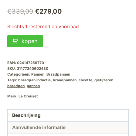
Oorspronkelijke
Huidige
€
339,00
€
279,00
prijs
prijs
Slechts 1 resterend op voorraad
was:
is:
Le
kopen
€339,00.
€279,00.
Creuset
Braadpan
Signature
EAN:
024147259770
SKU:
21177240602430
Kersenrood-
Categorieën:
Pannen
,
Braadpannen
24cm
Tags:
braadpan inductie
,
braadpannen
,
cocotte
,
gietijzeren
braadpan
,
pannen
aantal
Merk:
Le Creuset
Beschrijving
Aanvullende informatie