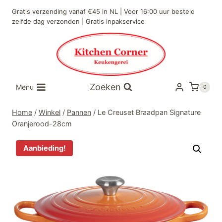
Doorgaan
Gratis verzending vanaf €45 in NL | Voor 16:00 uur besteld
naar
zelfde dag verzonden | Gratis inpakservice
inhoud
Zoeken
Menu
0
Home
/
Winkel
/
Pannen
/
Le Creuset Braadpan Signature
Oranjerood-28cm
Aanbieding!