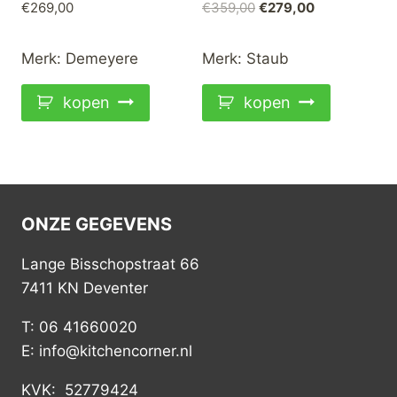
Oorspronkelijke
Huidige
€
269,00
€
359,00
€
279,00
prijs
prijs
was:
is:
Merk:
Demeyere
Merk:
Staub
€359,00.
€279,00.
kopen
kopen
ONZE GEGEVENS
Lange Bisschopstraat 66
7411 KN Deventer
T: 06 41660020
E: info@kitchencorner.nl
KVK: 52779424