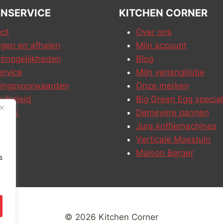
NSERVICE
KITCHEN CORNER
ct
Over ons
gen en afhalen
Mijn account
lmogelijkheden
Blog
ervice
Mijn verlanglijstje
ringsvoorwaarden
Onze merken
cybeleid
Big Green Egg special
ures
Demeyere pannen
Jura koffiemachines
Verticale Moestuin
Maison Berger
s
© 2026 Kitchen Corner