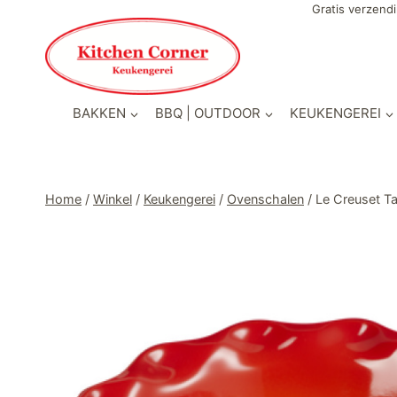
Doorgaan
Gratis verzendi
naar
inhoud
BAKKEN
BBQ | OUTDOOR
KEUKENGEREI
Home
/
Winkel
/
Keukengerei
/
Ovenschalen
/
Le Creuset 