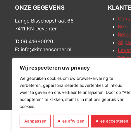
ONZE GEGEVENS
KLANTE
Conta
Lange Bisschopstraat 66
Bezor
7411 KN Deventer
Betaa
T: 06 41660020
Slijps
E: info@kitchencorner.nl
Leve
Priva
KVK: 52779424
Vacat
Wij respecteren uw privacy
BTW: NL001915997B81
We gebruiken cookies om uw browse-ervaring te
verbeteren, gepersonaliseerde advertenties of inhoud
weer te geven en ons verkeer te analyseren. Door op "Alle
accepteren" te klikken, stemt u in met ons gebruik van
cookies.
Aanpassen
Alles afwijzen
Alles accepteren