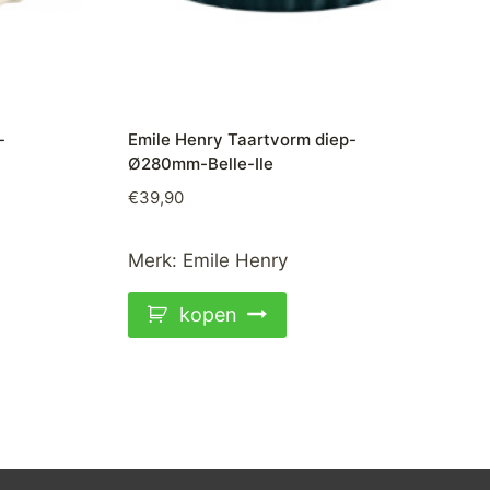
-
Emile Henry Taartvorm diep-
Ø280mm-Belle-Ile
€
39,90
Merk:
Emile Henry
kopen