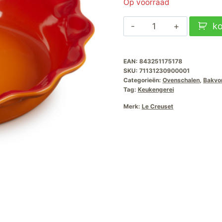
Op voorraad
Le
k
Creuset
Taartvorm
EAN:
843251175178
Hoog-
SKU:
71131230900001
Oranjerood-
Categorieën:
Ovenschalen
,
Bakvo
23cm
Tag:
Keukengerei
aantal
Merk:
Le Creuset