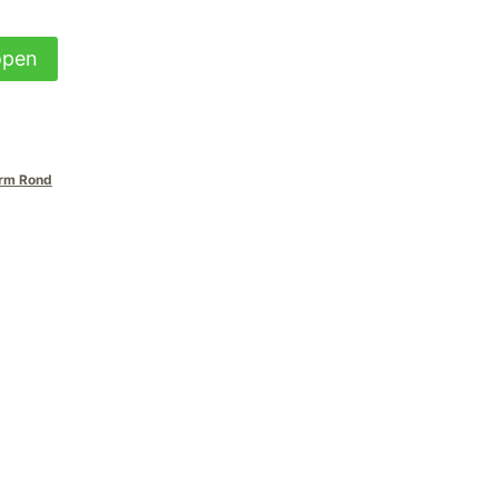
open
rm Rond