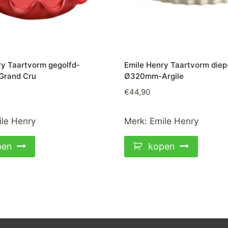
ry Taartvorm gegolfd-
Emile Henry Taartvorm diep
rand Cru
Ø320mm-Argile
€
44,90
le Henry
Merk:
Emile Henry
pen
kopen