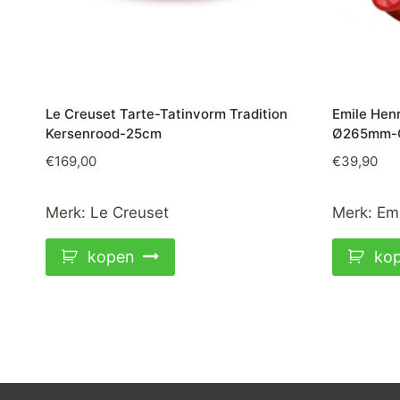
Le Creuset Tarte-Tatinvorm Tradition
Emile Hen
Kersenrood-25cm
Ø265mm-G
€
169,00
€
39,90
Merk:
Le Creuset
Merk:
Emi
kopen
ko