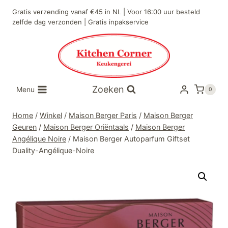
Doorgaan
Gratis verzending vanaf €45 in NL | Voor 16:00 uur besteld
naar
zelfde dag verzonden | Gratis inpakservice
inhoud
Zoeken
Menu
0
Home
/
Winkel
/
Maison Berger Paris
/
Maison Berger
Geuren
/
Maison Berger Oriëntaals
/
Maison Berger
Angélique Noire
/
Maison Berger Autoparfum Giftset
Duality-Angélique-Noire