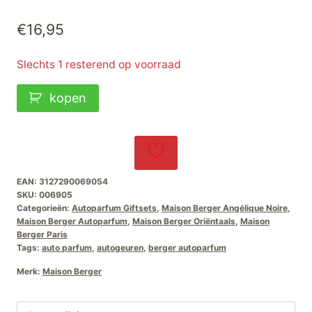
€
16,95
Slechts 1 resterend op voorraad
Maison
kopen
Berger
Autoparfum
Giftset
Duality-
EAN:
3127290069054
Angélique-
SKU:
006905
Noire
Categorieën:
Autoparfum Giftsets
,
Maison Berger Angélique Noire
,
Maison Berger Autoparfum
,
Maison Berger Oriëntaals
,
Maison
aantal
Berger Paris
Tags:
auto parfum
,
autogeuren
,
berger autoparfum
Merk:
Maison Berger