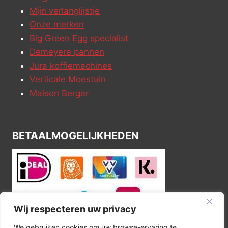
Mijn verlanglijstje
Onze merken
Big Green Egg specialist
Demeyere pannen
Jura koffiemachines
Verticale Moestuin
Maison Berger
BETAALMOGELIJKHEDEN
Wij respecteren uw privacy
We gebruiken cookies om uw browse-ervaring te