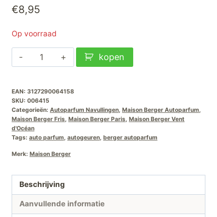
€
8,95
Op voorraad
Maison
kopen
Berger
Autoparfum
EAN:
3127290064158
Navullingen
SKU:
006415
Vent-
Categorieën:
Autoparfum Navullingen
,
Maison Berger Autoparfum
,
d-
Maison Berger Fris
,
Maison Berger Paris
,
Maison Berger Vent
d'Océan
Océan
Tags:
auto parfum
,
autogeuren
,
berger autoparfum
aantal
Merk:
Maison Berger
Beschrijving
Aanvullende informatie