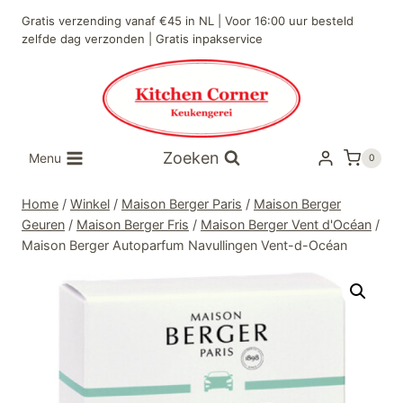
Doorgaan
Gratis verzending vanaf €45 in NL | Voor 16:00 uur besteld
naar
zelfde dag verzonden | Gratis inpakservice
inhoud
Zoeken
Menu
0
Home
/
Winkel
/
Maison Berger Paris
/
Maison Berger
Geuren
/
Maison Berger Fris
/
Maison Berger Vent d'Océan
/
Maison Berger Autoparfum Navullingen Vent-d-Océan