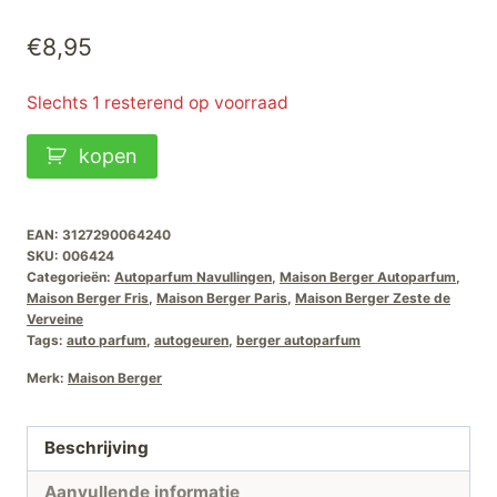
€
8,95
Slechts 1 resterend op voorraad
Maison
kopen
Berger
Autoparfum
Navullingen
EAN:
3127290064240
SKU:
006424
Zeste-
Categorieën:
Autoparfum Navullingen
,
Maison Berger Autoparfum
,
de-
Maison Berger Fris
,
Maison Berger Paris
,
Maison Berger Zeste de
Verveine
Verveine
Tags:
auto parfum
,
autogeuren
,
berger autoparfum
aantal
Merk:
Maison Berger
Beschrijving
Aanvullende informatie