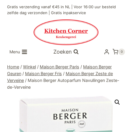
Doorgaan
Gratis verzending vanaf €45 in NL | Voor 16:00 uur besteld
naar
zelfde dag verzonden | Gratis inpakservice
inhoud
Zoeken
Menu
0
Home
/
Winkel
/
Maison Berger Paris
/
Maison Berger
Geuren
/
Maison Berger Fris
/
Maison Berger Zeste de
Verveine
/
Maison Berger Autoparfum Navullingen Zeste-
de-Verveine