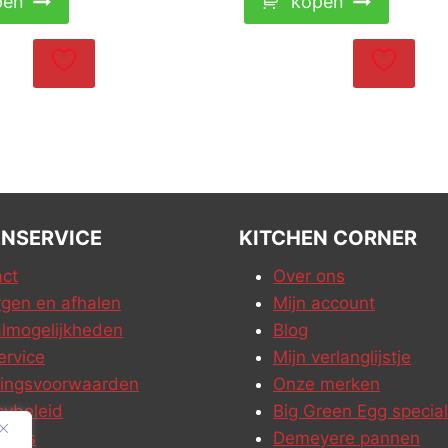
pen
kopen
NSERVICE
KITCHEN CORNER
ct
Over ons
gen en afhalen
Mijn account
lmogelijkheden
Blog
ervice
Mijn verlanglijstje
ringsvoorwaarden
Onze merken
cybeleid
Big Green Egg special
ures
Demeyere pannen