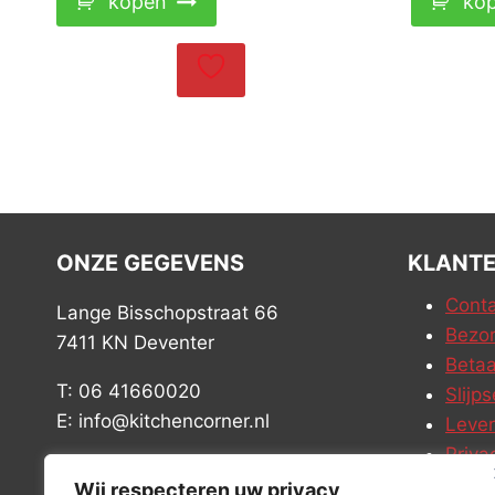
kopen
ko
ONZE GEGEVENS
KLANTE
Conta
Lange Bisschopstraat 66
Bezor
7411 KN Deventer
Betaa
T: 06 41660020
Slijps
E: info@kitchencorner.nl
Leve
Priva
KVK: 52779424
Vacat
Wij respecteren uw privacy