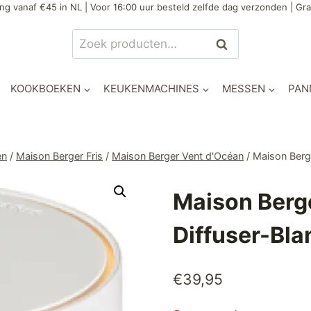
ng vanaf €45 in NL | Voor 16:00 uur besteld zelfde dag verzonden | Gra
Zoeken
Zoeken
naar:
KOOKBOEKEN
KEUKENMACHINES
MESSEN
PAN
en
/
Maison Berger Fris
/
Maison Berger Vent d'Océan
/
Maison Berge
Maison Berge
Diffuser-Bla
€
39,95