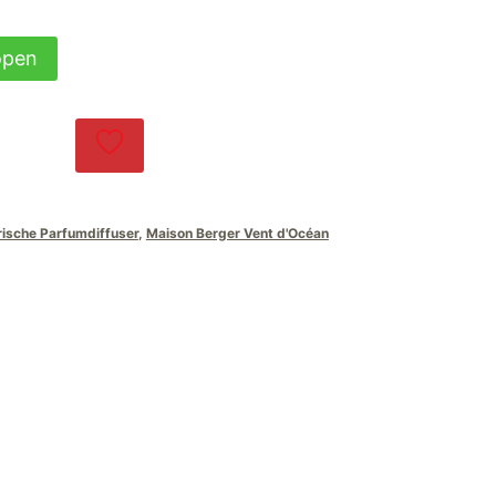
open
rische Parfumdiffuser
,
Maison Berger Vent d'Océan