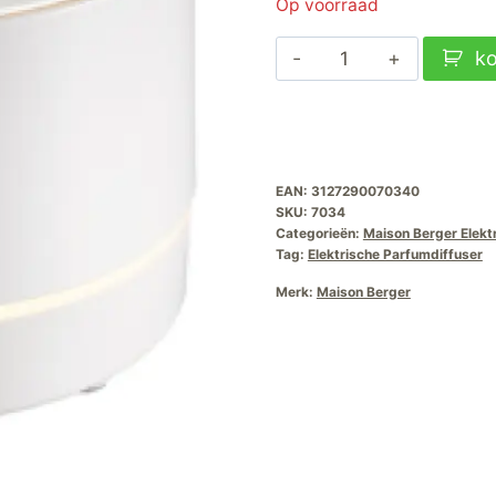
Op voorraad
Maison
k
Berger
Elektrische
Parfum-
Diffuser-
EAN:
3127290070340
Blanc
SKU:
7034
aantal
Categorieën:
Maison Berger Elekt
Tag:
Elektrische Parfumdiffuser
Merk:
Maison Berger