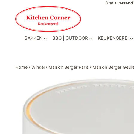
Doorgaan
Gratis verzendi
naar
inhoud
BAKKEN
BBQ | OUTDOOR
KEUKENGEREI
Home
/
Winkel
/
Maison Berger Paris
/
Maison Berger Geur