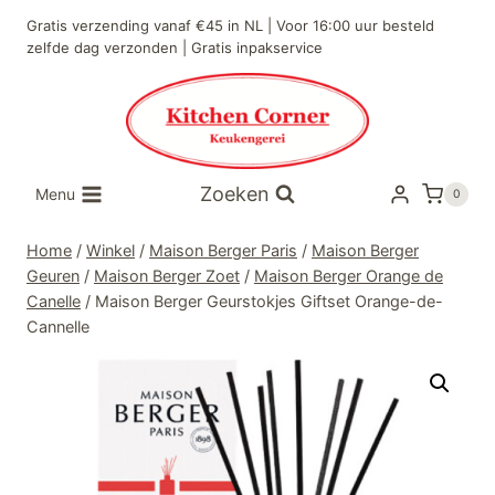
Doorgaan
Gratis verzending vanaf €45 in NL | Voor 16:00 uur besteld
naar
zelfde dag verzonden | Gratis inpakservice
inhoud
Zoeken
Menu
0
Home
/
Winkel
/
Maison Berger Paris
/
Maison Berger
Geuren
/
Maison Berger Zoet
/
Maison Berger Orange de
Canelle
/
Maison Berger Geurstokjes Giftset Orange-de-
Cannelle