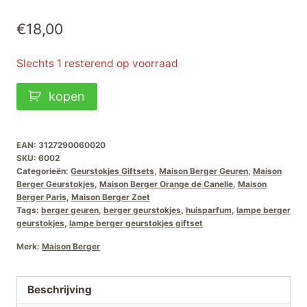
€
18,00
Slechts 1 resterend op voorraad
Maison
kopen
Berger
Geurstokjes
Giftset
EAN:
3127290060020
SKU:
6002
Orange-
Categorieën:
Geurstokjes Giftsets
,
Maison Berger Geuren
,
Maison
de-
Berger Geurstokjes
,
Maison Berger Orange de Canelle
,
Maison
Berger Paris
,
Maison Berger Zoet
Cannelle
Tags:
berger geuren
,
berger geurstokjes
,
huisparfum
,
lampe berger
aantal
geurstokjes
,
lampe berger geurstokjes giftset
Merk:
Maison Berger
Beschrijving