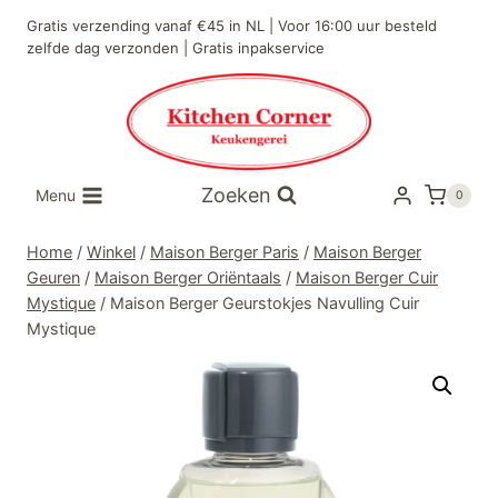
Doorgaan
Gratis verzending vanaf €45 in NL | Voor 16:00 uur besteld
naar
zelfde dag verzonden | Gratis inpakservice
inhoud
Zoeken
Menu
0
Home
/
Winkel
/
Maison Berger Paris
/
Maison Berger
Geuren
/
Maison Berger Oriëntaals
/
Maison Berger Cuir
Mystique
/
Maison Berger Geurstokjes Navulling Cuir
Mystique