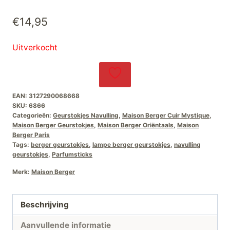
€
14,95
Uitverkocht
EAN:
3127290068668
SKU:
6866
Categorieën:
Geurstokjes Navulling
,
Maison Berger Cuir Mystique
,
Maison Berger Geurstokjes
,
Maison Berger Oriëntaals
,
Maison
Berger Paris
Tags:
berger geurstokjes
,
lampe berger geurstokjes
,
navulling
geurstokjes
,
Parfumsticks
Merk:
Maison Berger
Beschrijving
Aanvullende informatie