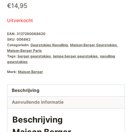
€
14,95
Uitverkocht
EAN:
3127290068620
SKU:
006862
Categorieën:
Geurstokjes Navulling
,
Maison Berger Geurstokjes
,
Maison Berger Paris
Tags:
berger geurstokjes
,
lampe berger geurstokjes
,
navulling
geurstokjes
Merk:
Maison Berger
Beschrijving
Aanvullende informatie
Beschrijving