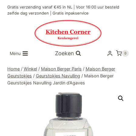
Doorgaan
Gratis verzending vanaf €45 in NL | Voor 16:00 uur besteld
naar
zelfde dag verzonden | Gratis inpakservice
inhoud
Zoeken
Menu
0
Home
/
Winkel
/
Maison Berger Paris
/
Maison Berger
Geurstokjes
/
Geurstokjes Navulling
/
Maison Berger
Geurstokjes Navulling Jardin d’Agaves