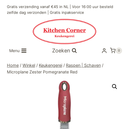
Doorgaan
Gratis verzending vanaf €45 in NL | Voor 16:00 uur besteld
naar
zelfde dag verzonden | Gratis inpakservice
inhoud
Zoeken
Menu
0
Home
/
Winkel
/
Keukengerei
/
Raspen | Schaven
/
Microplane Zester Pomegranate Red