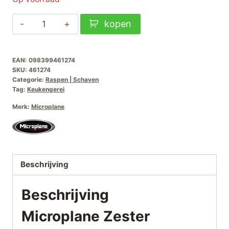
Microplane
kopen
Zester
Pomegranate
EAN:
098399461274
Red
SKU:
461274
aantal
Categorie:
Raspen | Schaven
Tag:
Keukengerei
Merk:
Microplane
Beschrijving
Beschrijving
Microplane Zester