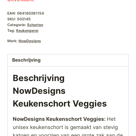
EAN:
064180281154
SKU:
502145
Categorie:
Schorten
Tag:
Keukengerei
Merk:
NowDesigns
Beschrijving
Beschrijving
NowDesigns
Keukenschort Veggies
NowDesigns Keukenschort Veggies:
Het
unisex keukenschort is gemaakt van stevig
katoen en voorzien van een grote zak aan de