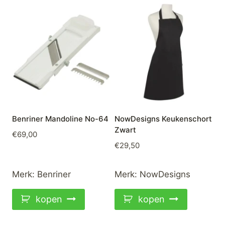
Benriner Mandoline No-64
NowDesigns Keukenschort
Zwart
€
69,00
€
29,50
Merk:
Benriner
Merk:
NowDesigns
kopen
kopen