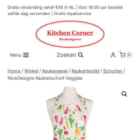
Doorgaan
Gratis verzending vanaf €45 in NL | Voor 16:00 uur besteld
naar
zelfde dag verzonden | Gratis inpakservice
inhoud
Zoeken
Menu
0
Home
/
Winkel
/
Keukengerei
/
Keukentextiel
/
Schorten
/
NowDesigns Keukenschort Veggies