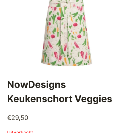
NowDesigns
Keukenschort Veggies
€
29,50
Uitverkocht