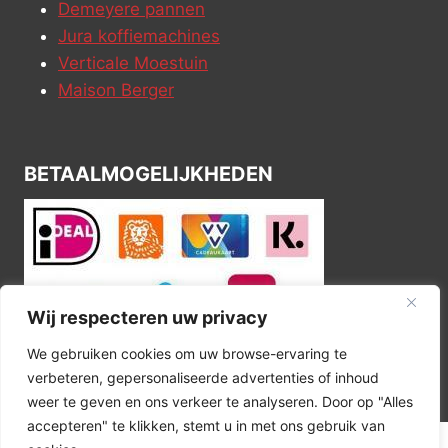
Demeyere pannen
Jura koffiemachines
Verticale Moestuin
Maison Berger
BETAALMOGELIJKHEDEN
Wij respecteren uw privacy
We gebruiken cookies om uw browse-ervaring te
verbeteren, gepersonaliseerde advertenties of inhoud
weer te geven en ons verkeer te analyseren. Door op "Alles
accepteren" te klikken, stemt u in met ons gebruik van