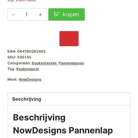
NowDesigns
kopen
Pannenlap
Veggies
aantal
EAN:
064180283462
SKU:
505145
Categorieën:
Keukentextiel
,
Pannenlappen
Tag:
Keukengerei
Merk:
NowDesigns
Beschrijving
Beschrijving
NowDesigns Pannenlap