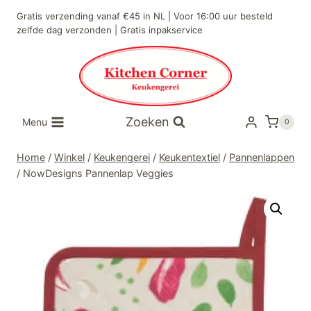
Doorgaan
Gratis verzending vanaf €45 in NL | Voor 16:00 uur besteld
naar
zelfde dag verzonden | Gratis inpakservice
inhoud
Zoeken
Menu
0
Home
/
Winkel
/
Keukengerei
/
Keukentextiel
/
Pannenlappen
/
NowDesigns Pannenlap Veggies