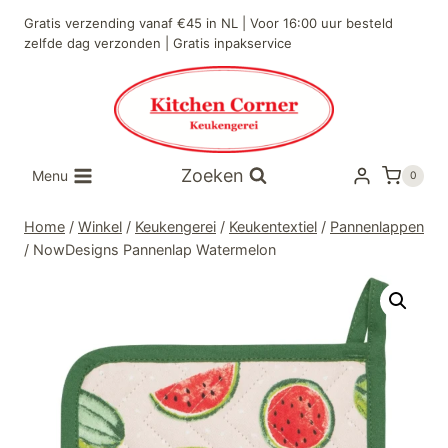
Doorgaan
Gratis verzending vanaf €45 in NL | Voor 16:00 uur besteld
naar
zelfde dag verzonden | Gratis inpakservice
inhoud
Zoeken
Menu
0
Home
/
Winkel
/
Keukengerei
/
Keukentextiel
/
Pannenlappen
/
NowDesigns Pannenlap Watermelon