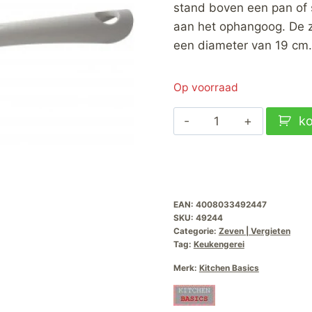
stand boven een pan of 
aan het ophangoog. De z
een diameter van 19 cm.
Op voorraad
Nylon
k
Zeef
19cm
aantal
EAN:
4008033492447
SKU:
49244
Categorie:
Zeven | Vergieten
Tag:
Keukengerei
Merk:
Kitchen Basics