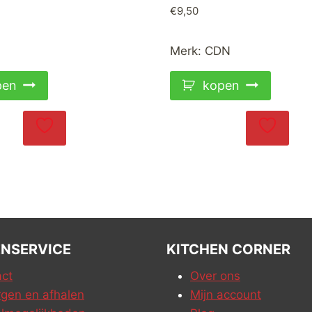
€
9,50
i
Merk:
CDN
pen
kopen
NSERVICE
KITCHEN CORNER
ct
Over ons
gen en afhalen
Mijn account