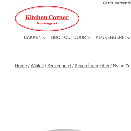
Doorgaan
Gratis verzendi
naar
inhoud
BAKKEN
BBQ | OUTDOOR
KEUKENGEREI
Home
/
Winkel
/
Keukengerei
/
Zeven | Vergieten
/
Nylon Ze