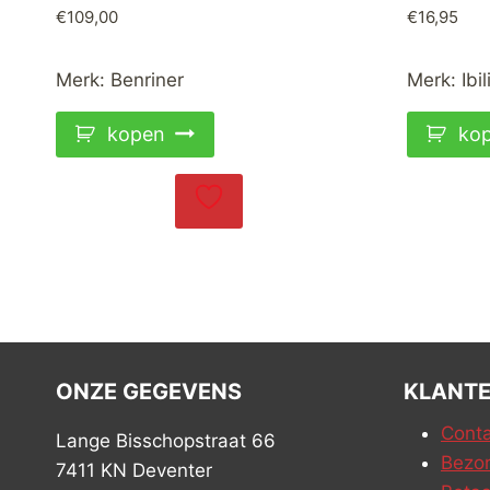
€
109,00
€
16,95
Merk:
Benriner
Merk:
Ibil
kopen
ko
ONZE GEGEVENS
KLANTE
Conta
Lange Bisschopstraat 66
Bezor
7411 KN Deventer