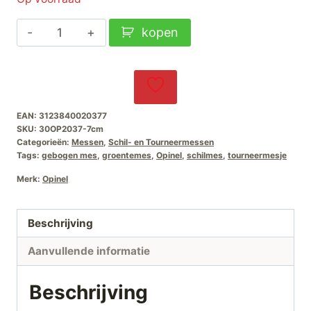
Opinel
kopen
Tourneermes
No-
114
Fuchsia
EAN:
3123840020377
aantal
SKU:
30OP2037-7cm
Categorieën:
Messen
,
Schil- en Tourneermessen
Tags:
gebogen mes
,
groentemes
,
Opinel
,
schilmes
,
tourneermesje
Merk:
Opinel
Beschrijving
Aanvullende informatie
Beschrijving