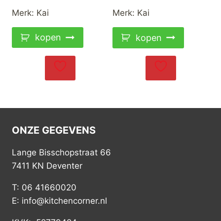
Merk:
Kai
Merk:
Kai
kopen
kopen
ONZE GEGEVENS
Lange Bisschopstraat 66
7411 KN Deventer
T: 06 41660020
E: info@kitchencorner.nl