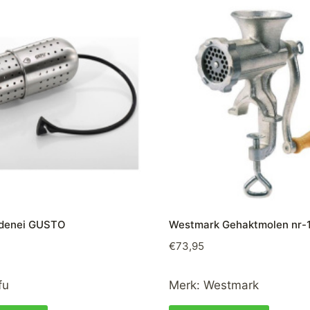
idenei GUSTO
Westmark Gehaktmolen nr-
€
73,95
fu
Merk:
Westmark