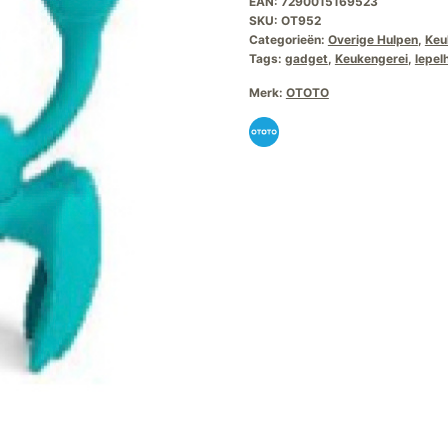
EAN:
7290015169523
SKU:
OT952
Categorieën:
Overige Hulpen
,
Keu
Tags:
gadget
,
Keukengerei
,
lepel
Merk:
OTOTO