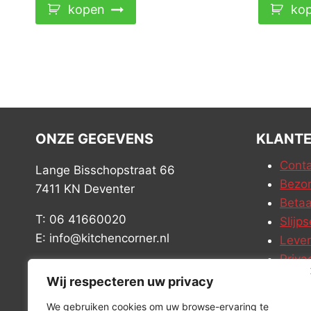
kopen
ko
ONZE GEGEVENS
KLANTE
Conta
Lange Bisschopstraat 66
Bezor
7411 KN Deventer
Betaa
T: 06 41660020
Slijps
E: info@kitchencorner.nl
Leve
Priva
KVK: 52779424
Vacat
Wij respecteren uw privacy
BTW: NL001915997B81
We gebruiken cookies om uw browse-ervaring te