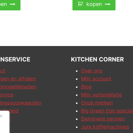
pen
kopen
NSERVICE
KITCHEN CORNER
ct
Over ons
gen en afhalen
Mijn account
lmogelijkheden
Blog
ervice
Mijn verlanglijstje
ringsvoorwaarden
Onze merken
cybeleid
Big Green Egg special
ures
Demeyere pannen
Jura koffiemachines