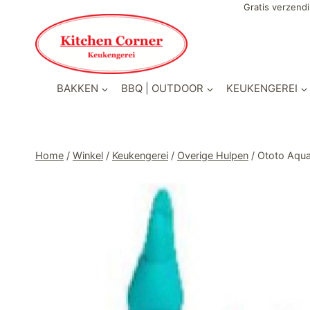
Doorgaan
Gratis verzendi
naar
inhoud
BAKKEN
BBQ | OUTDOOR
KEUKENGEREI
Home
/
Winkel
/
Keukengerei
/
Overige Hulpen
/
Ototo Aqu