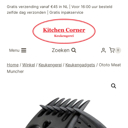
Doorgaan
Gratis verzending vanaf €45 in NL | Voor 16:00 uur besteld
naar
zelfde dag verzonden | Gratis inpakservice
inhoud
Zoeken
Menu
0
Home
/
Winkel
/
Keukengerei
/
Keukengadgets
/
Ototo Meat
Muncher