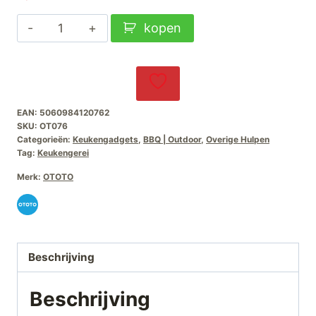
Ototo
kopen
Meat
Muncher
aantal
EAN:
5060984120762
SKU:
OT076
Categorieën:
Keukengadgets
,
BBQ | Outdoor
,
Overige Hulpen
Tag:
Keukengerei
Merk:
OTOTO
Beschrijving
Beschrijving