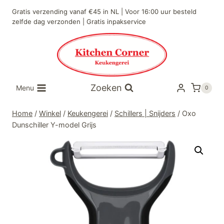
Doorgaan
Gratis verzending vanaf €45 in NL | Voor 16:00 uur besteld
naar
zelfde dag verzonden | Gratis inpakservice
inhoud
Zoeken
Menu
0
Home
/
Winkel
/
Keukengerei
/
Schillers | Snijders
/
Oxo
Dunschiller Y-model Grijs