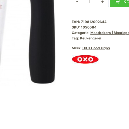
k
Maatkan
250
EAN:
719812002644
ml
SKU:
1050584
aantal
Categorie:
Maatbekers | Maatlepe
Tag:
Keukengerei
Merk:
OXO Good Grips