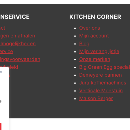
NSERVICE
KITCHEN CORNER
ct
Over ons
gen en afhalen
Mijn account
lmogelijkheden
Blog
ervice
Mijn verlanglijstje
ringsvoorwaarden
Onze merken
cybeleid
Big Green Egg special
ures
Demeyere pannen
Jura koffiemachines
Verticale Moestuin
Maison Berger
s