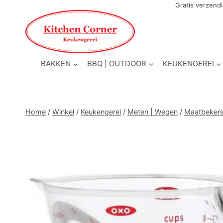
Doorgaan
Gratis verzendi
naar
inhoud
BAKKEN
BBQ | OUTDOOR
KEUKENGEREI
Home
/
Winkel
/
Keukengerei
/
Meten | Wegen
/
Maatbekers