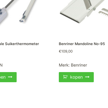
ale Suikerthermometer
Benriner Mandoline No-95
€
109,00
N
Merk:
Benriner
pen
kopen