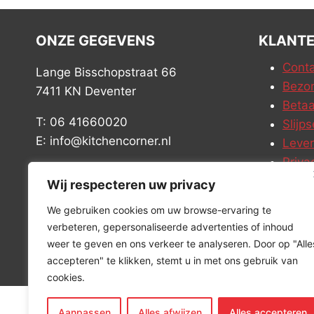
ONZE GEGEVENS
KLANTE
Conta
Lange Bisschopstraat 66
Bezor
7411 KN Deventer
Betaa
T: 06 41660020
Slijps
E: info@kitchencorner.nl
Leve
Priva
KVK: 52779424
Vacat
Wij respecteren uw privacy
BTW: NL001915997B81
We gebruiken cookies om uw browse-ervaring te
verbeteren, gepersonaliseerde advertenties of inhoud
weer te geven en ons verkeer te analyseren. Door op "Alle
accepteren" te klikken, stemt u in met ons gebruik van
cookies.
Aanpassen
Alles afwijzen
Alles accepteren