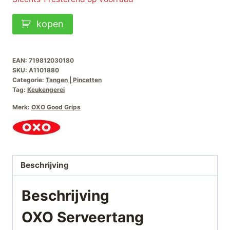
OXO
kopen
Serveertang
Siliconen-
23cm
EAN:
719812030180
SKU:
A1101880
aantal
Categorie:
Tangen | Pincetten
Tag:
Keukengerei
Merk:
OXO Good Grips
Beschrijving
Beschrijving
OXO Serveertang