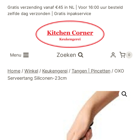
Doorgaan
Gratis verzending vanaf €45 in NL | Voor 16:00 uur besteld
naar
zelfde dag verzonden | Gratis inpakservice
inhoud
Zoeken
Menu
0
Home
/
Winkel
/
Keukengerei
/
Tangen | Pincetten
/
OXO
Serveertang Siliconen-23cm