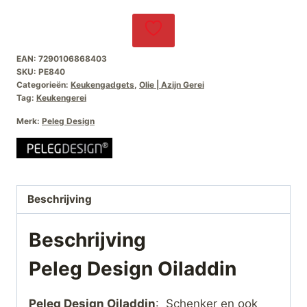
EAN:
7290106868403
SKU:
PE840
Categorieën:
Keukengadgets
,
Olie | Azijn Gerei
Tag:
Keukengerei
Merk:
Peleg Design
Beschrijving
Beschrijving
Peleg Design Oiladdin
Peleg Design Oiladdin
: Schenker en ook