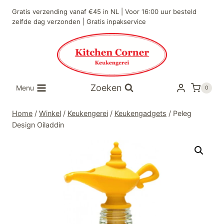
Doorgaan
Gratis verzending vanaf €45 in NL | Voor 16:00 uur besteld
naar
zelfde dag verzonden | Gratis inpakservice
inhoud
Zoeken
Menu
0
Home
/
Winkel
/
Keukengerei
/
Keukengadgets
/
Peleg
Design Oiladdin