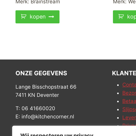
Merk:
Brainstream
Merk:
We
kopen
ko
ONZE GEGEVENS
KLANTE
Conta
Lange Bisschopstraat 66
Bezor
7411 KN Deventer
Betaa
T: 06 41660020
Slijps
E: info@kitchencorner.nl
Leve
Priva
KVK: 52779424
Vacat
Wij respecteren uw privacy