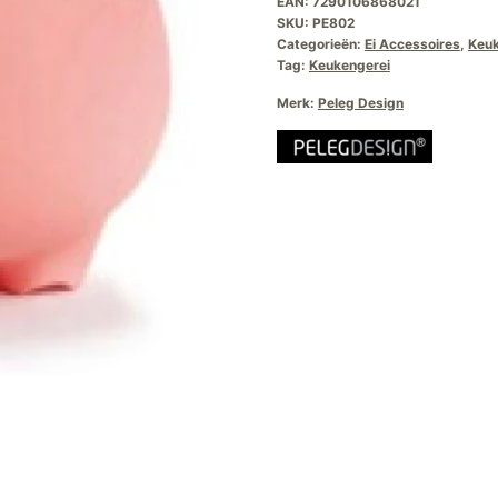
EAN:
7290106868021
SKU:
PE802
Categorieën:
Ei Accessoires
,
Keu
Tag:
Keukengerei
Merk:
Peleg Design