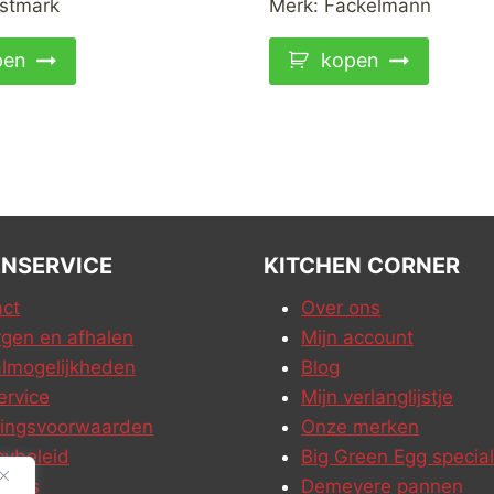
stmark
Merk:
Fackelmann
pen
kopen
NSERVICE
KITCHEN CORNER
ct
Over ons
gen en afhalen
Mijn account
lmogelijkheden
Blog
ervice
Mijn verlanglijstje
ringsvoorwaarden
Onze merken
cybeleid
Big Green Egg special
ures
Demeyere pannen