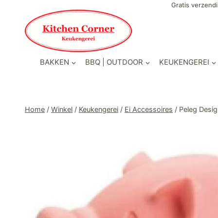
Doorgaan
Gratis verzendi
naar
inhoud
BAKKEN
BBQ | OUTDOOR
KEUKENGEREI
Home
/
Winkel
/
Keukengerei
/
Ei Accessoires
/
Peleg Desig