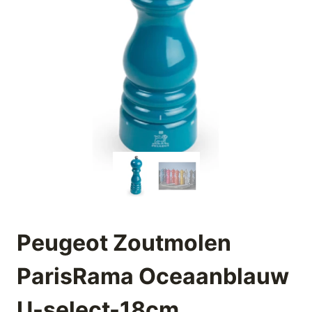
Peugeot Zoutmolen
ParisRama Oceaanblauw
U-select-18cm