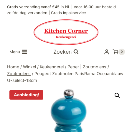
Doorgaan
Gratis verzending vanaf €45 in NL | Voor 16:00 uur besteld
naar
zelfde dag verzonden | Gratis inpakservice
inhoud
Zoeken
Menu
0
Home
/
Winkel
/
Keukengerei
/
Peper | Zoutmolens
/
Zoutmolens
/
Peugeot Zoutmolen ParisRama Oceaanblauw
U-select-18cm
Aanbieding!