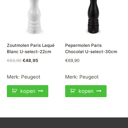
Zoutmolen Paris Laqué
Pepermolen Paris
Blanc U-select-22cm
Chocolat U-select-30cm
Oorspronkelijke
Huidige
€
63,90
€
48,95
€
69,90
prijs
prijs
was:
is:
Merk:
Peugeot
Merk:
Peugeot
€63,90.
€48,95.
kopen
kopen