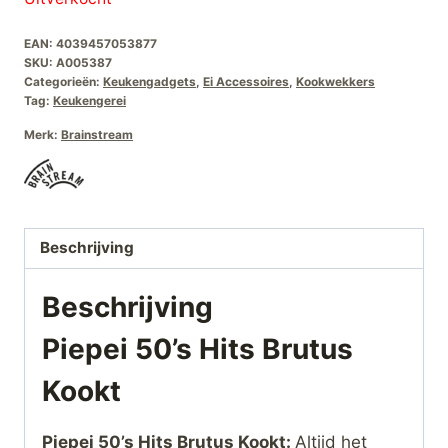
EAN:
4039457053877
SKU:
A005387
Categorieën:
Keukengadgets
,
Ei Accessoires
,
Kookwekkers
Tag:
Keukengerei
Merk:
Brainstream
Beschrijving
Beschrijving
Piepei 50’s Hits Brutus
Kookt
Piepei 50’s Hits Brutus Kookt:
Altijd het