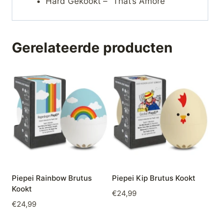
Hard Gekookt – “That’s Amore”
Gerelateerde producten
Piepei Rainbow Brutus
Piepei Kip Brutus Kookt
Kookt
€
24,99
€
24,99