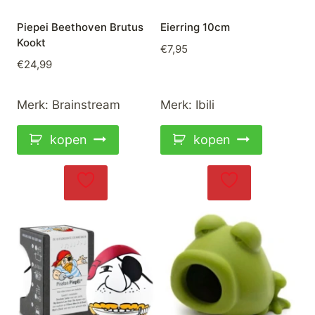
Piepei Beethoven Brutus
Eierring 10cm
Kookt
€
7,95
€
24,99
Merk:
Brainstream
Merk:
Ibili
kopen
kopen