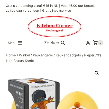
Doorgaan
Gratis verzending vanaf €45 in NL | Voor 16:00 uur besteld
naar
zelfde dag verzonden | Gratis inpakservice
inhoud
Zoeken
Menu
0
Home
/
Winkel
/
Keukengerei
/
Keukengadgets
/
Piepei 70’s
Hits Brutus Kookt