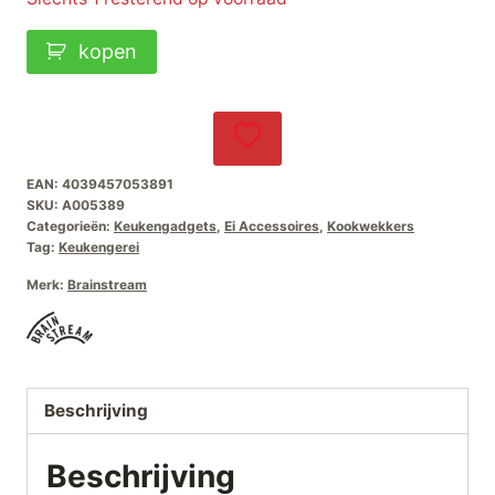
Piepei
kopen
70's
Hits
Brutus
Kookt
EAN:
4039457053891
aantal
SKU:
A005389
Categorieën:
Keukengadgets
,
Ei Accessoires
,
Kookwekkers
Tag:
Keukengerei
Merk:
Brainstream
Beschrijving
Beschrijving