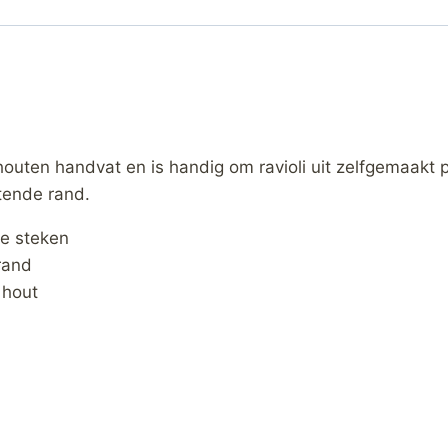
 houten handvat en is handig om ravioli uit zelfgemaakt
itende rand.
te steken
rand
 hout