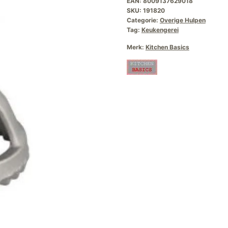
EAN:
8009137629018
SKU:
191820
Categorie:
Overige Hulpen
Tag:
Keukengerei
Merk:
Kitchen Basics