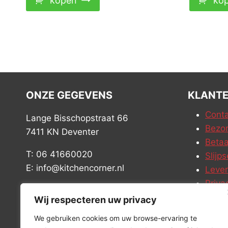
kopen
ko
ONZE GEGEVENS
KLANTE
Conta
Lange Bisschopstraat 66
Bezor
7411 KN Deventer
Betaa
T: 06 41660020
Slijps
E: info@kitchencorner.nl
Leve
Priva
KVK: 52779424
Vacat
Wij respecteren uw privacy
BTW: NL001915997B81
We gebruiken cookies om uw browse-ervaring te