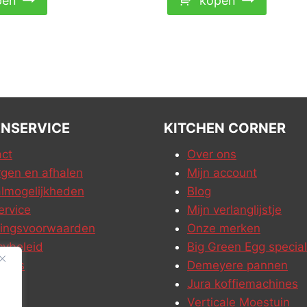
pen
kopen
NSERVICE
KITCHEN CORNER
ct
Over ons
gen en afhalen
Mijn account
lmogelijkheden
Blog
ervice
Mijn verlanglijstje
ringsvoorwaarden
Onze merken
cybeleid
Big Green Egg special
ures
Demeyere pannen
Jura koffiemachines
Verticale Moestuin