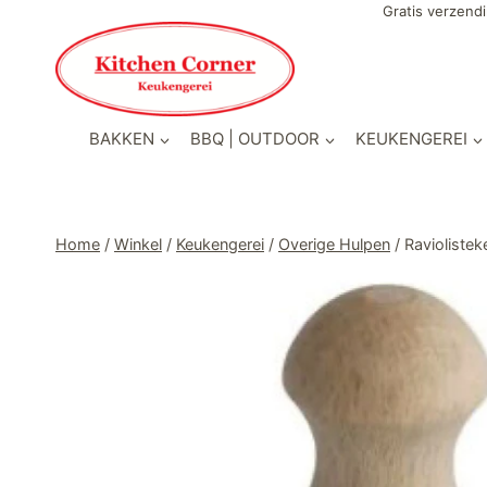
Doorgaan
Gratis verzendi
naar
inhoud
BAKKEN
BBQ | OUTDOOR
KEUKENGEREI
Home
/
Winkel
/
Keukengerei
/
Overige Hulpen
/
Ravioliste