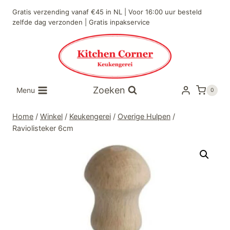
Doorgaan
Gratis verzending vanaf €45 in NL | Voor 16:00 uur besteld
naar
zelfde dag verzonden | Gratis inpakservice
inhoud
Zoeken
Menu
0
Home
/
Winkel
/
Keukengerei
/
Overige Hulpen
/
Raviolisteker 6cm