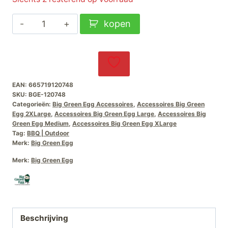
Reggulator
kopen
Rain
Cap
M-
L-
EAN:
665719120748
XL-
SKU:
BGE-120748
2XL
Categorieën:
Big Green Egg Accessoires
,
Accessoires Big Green
Egg 2XLarge
,
Accessoires Big Green Egg Large
,
Accessoires Big
aantal
Green Egg Medium
,
Accessoires Big Green Egg XLarge
Tag:
BBQ | Outdoor
Merk:
Big Green Egg
Merk:
Big Green Egg
Beschrijving