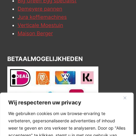
Big Green Egg specialist
Demeyere pannen
Jura koffiemachines
Verticale Moestuin
Maison Berger
BETAALMOGELIJKHEDEN
Wij respecteren uw privacy
We gebruiken cookies om uw browse-ervaring te
verbeteren, gepersonaliseerde advertenties of inhoud
weer te geven en ons verkeer te analyseren. Door op "Alles
accepteren" te klikken, stemt u in met ons gebruik van