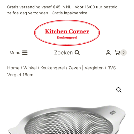
Doorgaan
Gratis verzending vanaf €45 in NL | Voor 16:00 uur besteld
naar
zelfde dag verzonden | Gratis inpakservice
inhoud
Zoeken
Menu
0
Home
/
Winkel
/
Keukengerei
/
Zeven | Vergieten
/
RVS
Vergiet 16cm