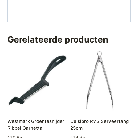
Gerelateerde producten
Westmark Groentesnijder
Cuisipro RVS Serveertang
Ribbel Garnetta
25cm
€
10,95
€
14,95