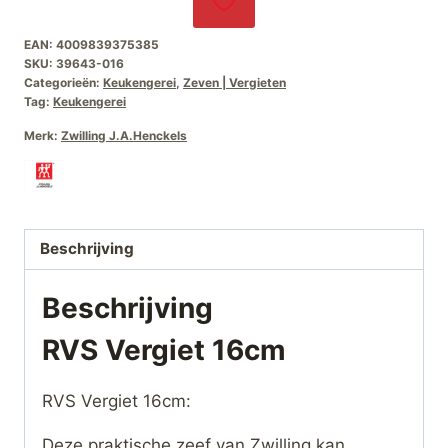
EAN:
4009839375385
SKU:
39643-016
Categorieën:
Keukengerei
,
Zeven | Vergieten
Tag:
Keukengerei
Merk:
Zwilling J.A.Henckels
Beschrijving
Beschrijving
RVS Vergiet 16cm
RVS Vergiet 16cm:
Deze praktische zeef van Zwilling kan