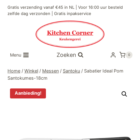
Doorgaan
Gratis verzending vanaf €45 in NL | Voor 16:00 uur besteld
naar
zelfde dag verzonden | Gratis inpakservice
inhoud
Zoeken
Menu
0
Home
/
Winkel
/
Messen
/
Santoku
/
Sabatier Ideal Pom
Santokumes-18cm
Aanbieding!