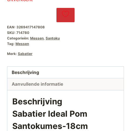
was:
is:
€104,95.
€55,00.
EAN:
3269417147808
SKU:
714780
Categorieën:
Messen
,
Santoku
Tag:
Messen
Merk:
Sabatier
Beschrijving
Aanvullende informatie
Beschrijving
Sabatier Ideal Pom
Santokumes-18cm