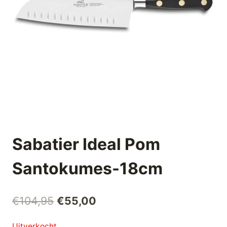
Sabatier Ideal Pom
Santokumes-18cm
Oorspronkelijke
Huidige
€
104,95
€
55,00
prijs
prijs
Uitverkocht